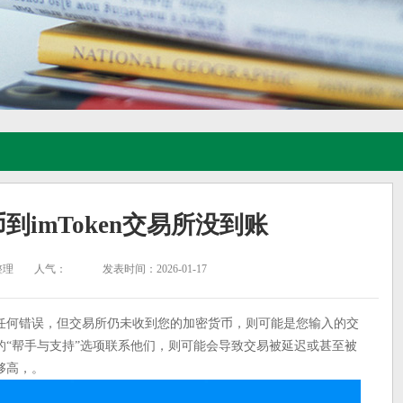
转币到imToken交易所没到账
整理
人气：
发表时间：2026-01-17
任何错误，但交易所仍未收到您的加密货币，则可能是您输入的交
的“帮手与支持”选项联系他们，则可能会导致交易被延迟或甚至被
够高，。