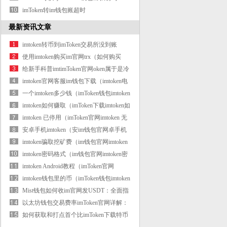
imToken转im钱包账超时
最新资讯文章
imtoken转币到imToken交易所没到账
使用imtoken购买im官网trx（如何购买
imtoke
给新手科普imtimToken官网oken属于是冷
钱包
imtoken官网客服im钱包下载（imtoken电
话）
一个imtoken多少钱（imToken钱包imtoken
钱包需
imtoken如何赚取（imToken下载imtoken如
何赚取
imtoken 已停用（imToken官网imtoken 无
法再使
安卓手机imtoken（安im钱包官网卓手机
imt
imtoken骗取挖矿费（im钱包官网imtoken
转账挖
imtoken密码格式（im钱包官网imtoken密
码忘记
imtoken Android教程（imToken官网
imtoken官网下
imtoken钱包里的币（imToken钱包imtoken
钱包里
Mist钱包如何收im官网发USDT：全面指
南
以太坊钱包交易费率imToken官网详解：
如何
如何获取和打点首个比imToken下载特币