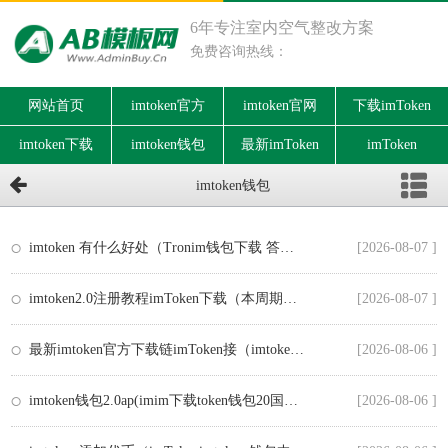
6年专注室内空气整改方案
免费咨询热线：
网站首页
imtoken官方
imtoken官网
下载imToken
imtoken下载
imtoken钱包
最新imToken
imToken
imtoken钱包
imtoken 有什么好处（Tronim钱包下载 答允用户获得
[2026-08-07 ]
imtoken2.0注册教程imToken下载（本周期全部结束）
[2026-08-07 ]
最新imtoken官方下载链imToken接（imtoken官网下载2
[2026-08-06 ]
imtoken钱包2.0ap(imim下载token钱包20国际版下载)
[2026-08-06 ]