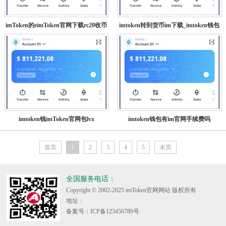
imToken的eimToken官网下载rc20收币
imtoken转到货币im下载_imtoken钱包
imtoken钱imToken官网包lvx
imtoken钱包有im官网手续费吗
首页
1
2
3
4
5
末页
全国服务电话：
Copyright © 2002-2025 imToken官网网站 版权所有
地址：
备案号：ICP备123456789号