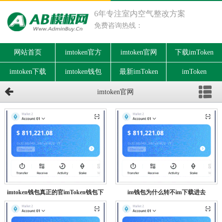
6年专注室内空气整改方案
免费咨询热线：
网站首页
imtoken官方
imtoken官网
下载imToken
imtoken下载
imtoken钱包
最新imToken
imToken
imtoken官网
imtoken钱包真正的官imToken钱包下
im钱包为什么转不im下载进去