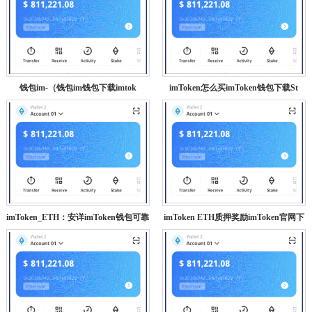
钱包im-（钱包im钱包下载imtok
imToken怎么买imToken钱包下载St
imToken_ETH：安详imToken钱包可靠
imToken ETH质押奖励imToken官网下