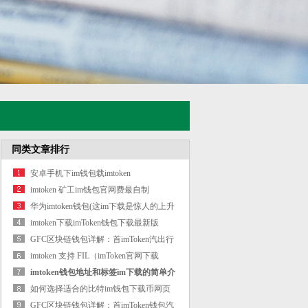
同类文章排行
安卓手机下im钱包载imtoken
imtoken 矿工im钱包官网费最自制
华为imtoken钱包(这im下载是惊人的上升
幅度
imtoken下载imToken钱包下载最新版
GFC区块链钱包详解：首imToken汽出行
的数字
imtoken 支持 FIL（imToken官网下载
imtoken 是否
imtoken钱包地址和标签im下载的简单介
绍
如何选择适合的比特im钱包下载币网页
版
GFC区块链钱包详解：首imToken钱包汽