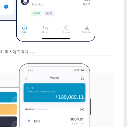
-J，他后来大范围撒网， 。