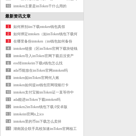
出行的
imtoken主要是imToken干什么用的
最新资讯文章
如何辨别iim下载mtoken钱包真假
如何绑定imtoken（如imToken钱包下载何
绑定
在哪里备份imtoken（im钱包如何备份
imtoke
imtoken链接（区imToken官网下载块链钱
包i
imtoken导入imToken官网下载后没资产
eos转imtokeim下载n钱包怎么找
ada币能放在imToken官网imtoken吗
imtoken如imToken官网何入账
imtoken如何提im钱包官网现银行卡
imtoken支付宝验imToken证一直等待中
ada能进imToken下载imtoken吗
imtoken2imToken钱包下载.0安卓版
imtokeim官网n上ico
imtoken里的币im下载怎么卖掉
湖南国企联手高校加速imToken官网核工