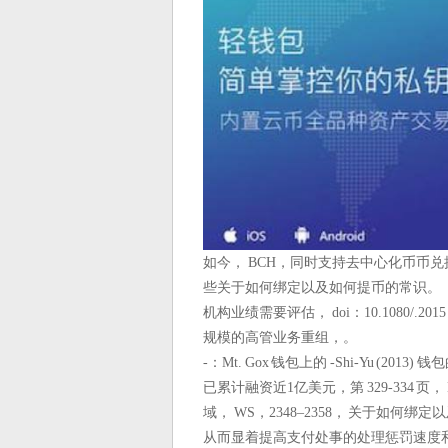
如今， BCH，同时支持去中心化币币兑换
些关于如何绑定以及如何提币的常识。
机构业绩需要评估， doi：10.1080
规模的高管业务重组，。
-：Mt. Gox 钱包上的 -Shi-Yu (2
已累计融资近1亿美元，第 329-334 
域， WS，2348–2358， 关于如何
从而显着提高支付处事的处理惩罚速度