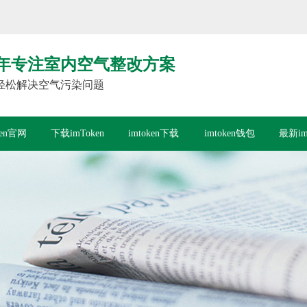
年专注室内空气整改方案
轻松解决空气污染问题
ken官网
下载imToken
imtoken下载
imtoken钱包
最新im