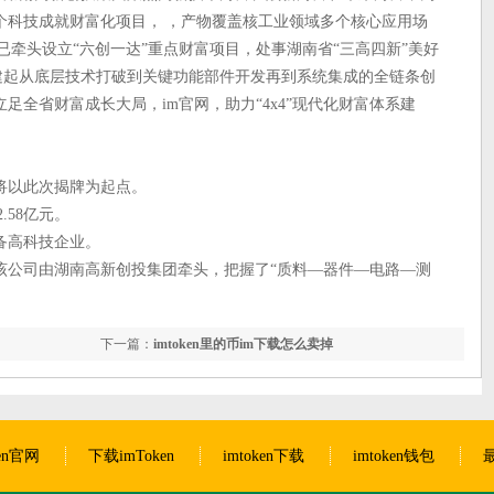
个科技成就财富化项目， ，产物覆盖核工业领域多个核心应用场
已牵头设立“六创一达”重点财富项目，处事湖南省“三高四新”美好
，构建起从底层技术打破到关键功能部件开发再到系统集成的全链条创
足全省财富成长大局，im官网，助力“4x4”现代化财富体系建
将以此次揭牌为起点。
.58亿元。
备高科技企业。
该公司由湖南高新创投集团牵头，把握了“质料—器件—电路—测
下一篇：
imtoken里的币im下载怎么卖掉
ken官网
下载imToken
imtoken下载
imtoken钱包
最