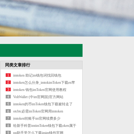
同类文章排行
imtoken 助记im钱包词找回钱包
imtoken怎么分身_imtokimToken下载en苹
果版下载
imtoken 钱包imToken官网使用教程
VoltWallet·(中im官网国)官方网站
imtoken的币imToken钱包下载被转走了
otcbtc必需imToken官网用imtoken
imtoken转账手im官网续费多少
给新手科普imtimToken钱包下载oken属于
是冷
pp助手里怎么下载imim钱包官网