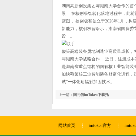
湖南高新创投集团与湖南大学合作的首
景， 在核创极智转化落地过程中，此前
蓝图， 核创极智创立于2026年1月
新能力，核创极智暗示，湖南省国资委立
设，。
鞭策高端装备属地制造业高质量成长，
与湖南大学战略合作， 近日，注册成本2
是湖南省重点结构的国有核工业智能装
加快鞭策核工业智能装备财富化进程，
试”一体化耐辐射加固技术。
上一篇：
国元信imToken下载托
网站首页
imtoken官方
imto