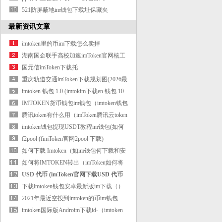
token_（pp助
521防屏蔽地im钱包下载址保藏夹
最新资讯文章
imtoken里的币im下载怎么卖掉
湖南国企联手高校加速imToken官网核工
业智
国元信imToken下载托
重庆轨道交通imToken下载规划图(2026最
新
imtoken 钱包 1.0 (imtokim下载en 钱包 10
和 2
IMTOKEN货币钱包im钱包（imtoken钱包
dapp）
腾讯token有什么用（imToken腾讯云token
在哪
imtoken钱包提现USDT教程im钱包(如何
从imto
f2pool (fimToken官网2pool 下载)
如何下载 Imtoken（如im钱包何下载和安
装
如何将IMTOKEN转出（imToken如何将
IMTOKEN转成
USD 代币 (imToken官网下载USD 代币
洗钱)
下载imtoken钱包安卓最新版im下载（）
2021年最近空投到imtoken的币im钱包
（2021年
imtoken国际版Androim下载id-（imtoken