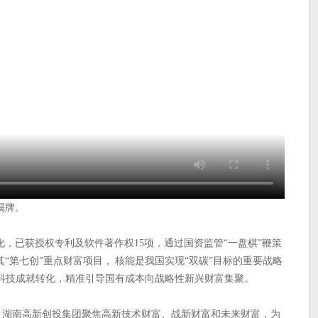
揭牌。
，已获授权专利及软件著作权15项，通过国资监管“一盘棋”鞭策
“第七创”重点财富项目， 核能是我国实现“双碳”目标的重要战略
学科技成就转化，精准引导国有成本向战略性新兴财富集聚。
誉，湖南高新创投集团聚焦高新技术财富、战新财富和未来财富，为