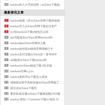
imtoken转入火币的流程（imToken下载如
何从
最新资讯文章
imtoken链接（区imToken官网下载块链钱
包i
imtoken导入imToken官网下载后没资产
eos转imtokeim下载n钱包怎么找
ada币能放在imToken官网imtoken吗
imtoken如imToken官网何入账
imtoken如何提im钱包官网现银行卡
imtoken支付宝验imToken证一直等待中
ada能进imToken下载imtoken吗
imtoken2imToken钱包下载.0安卓版
imtokeim官网n上ico
imtoken里的币im下载怎么卖掉
湖南国企联手高校加速imToken官网核工
业智
国元信imToken下载托
重庆轨道交通imToken下载规划图(2026最
新
imtoken 钱包 1.0 (imtokim下载en 钱包 10