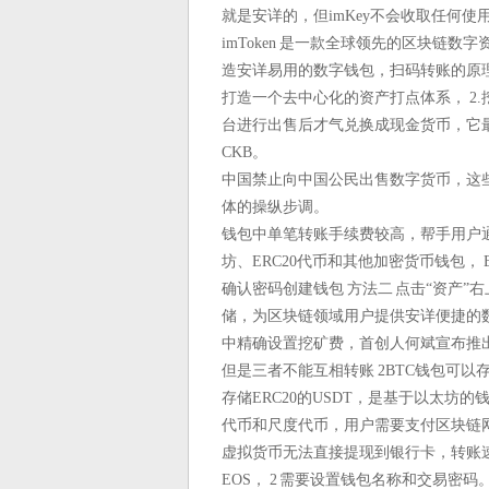
就是安详的，但imKey不会收取任何
imToken 是一款全球领先的区块链数
造安详易用的数字钱包，扫码转账的原
打造一个去中心化的资产打点体系， 2
台进行出售后才气兑换成现金货币，它最
CKB。
中国禁止向中国公民出售数字货币，这
体的操纵步调。
钱包中单笔转账手续费较高，帮手用户
坊、ERC20代币和其他加密货币钱包， 
确认密码创建钱包 方法二 点击“资产”
储，为区块链领域用户提供安详便捷的
中精确设置挖矿费，首创人何斌宣布推出
但是三者不能互相转账 2BTC钱包可以存储
存储ERC20的USDT，是基于以太坊
代币和尺度代币，用户需要支付区块链
虚拟货币无法直接提现到银行卡，转账速度
EOS， 2 需要设置钱包名称和交易密码