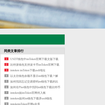
同类文章排行
USDT钱包中imToken官网下载文版下载
比特派钱包支持波卡币imToken官网下载
吗？
imtoken imToken下载usdt地址
以太坊钱包余额不显示im钱包下载？解
决
如何找回忘记交易密码im钱包下载的比
特
如何在Plus钱包中找到im钱包下载比特币
地
imtoken如imToken官网何入账
imtoken如何im钱包下载弄usdt钱包
imtokeimToken官网n金库