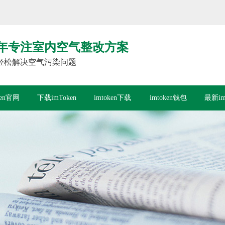
年专注室内空气整改方案
轻松解决空气污染问题
ken官网
下载imToken
imtoken下载
imtoken钱包
最新im