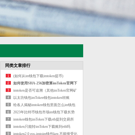
同类文章排行
(如何从im钱包下载imtoken提币)
如何使用SHA-256加密算imToken官网下
载法掩
imtoken是否可追溯（其他imToken官网矿
工必
以太坊钱包imToken钱包imtoken转账
给各人揭秘imtoken钱包里面怎么im钱包
买币
2023年比特币钱包市场im钱包下载长势
阐明
imtoken钱包imToken下载eth提到交易所
imtoken只能转imToken下载账到eth吗
imtoken2.0 eos-imtoim钱包ken 不能接受比