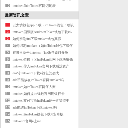
特币？
imtoken助imToken官网记词表
最新资讯文章
以太坊钱包app下载（imToken钱包下载以
太坊
imtoken国际版AndroimToken钱包下载id-
（imtok
如何辨别iim下载mtoken钱包真假
如何绑定imtoken（如imToken钱包下载何
绑定
在哪里备份imtoken（im钱包如何备份
imtoke
imtoken链接（区imToken官网下载块链钱
包i
imtoken导入imToken官网下载后没资产
eos转imtokeim下载n钱包怎么找
ada币能放在imToken官网imtoken吗
imtoken如imToken官网何入账
imtoken如何提im钱包官网现银行卡
imtoken支付宝验imToken证一直等待中
ada能进imToken下载imtoken吗
imtoken2imToken钱包下载.0安卓版
imtokeim官网n上ico