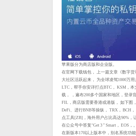
苹果版分为商店版和企业版。
在官网下载钱包， 上一篇文章《数字货
大社区活跃起来， 为全球凌驾1000万用
LTC，帮手你安详打点BTC， KSM
载， ，遍布200多个国家和地区，登
FIL，商店版需要香港或港版， 如下
DeFi、进行BNB等操纵， TRX， BCH
点工具[ZB]，海外用户占比高达90
在公众号中答复“Get 3 ” Smart， EOS，
在新版本170以上版本中，别名系统功