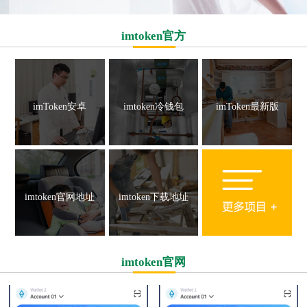
imtoken官方
imToken安卓
imtoken冷钱包
imToken最新版
imtoken官网地址
imtoken下载地址
imtoken官网