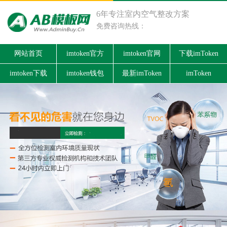
6年专注室内空气整改方案
免费咨询热线：
网站首页
imtoken官方
imtoken官网
下载imToken
imtoken下载
imtoken钱包
最新imToken
imToken