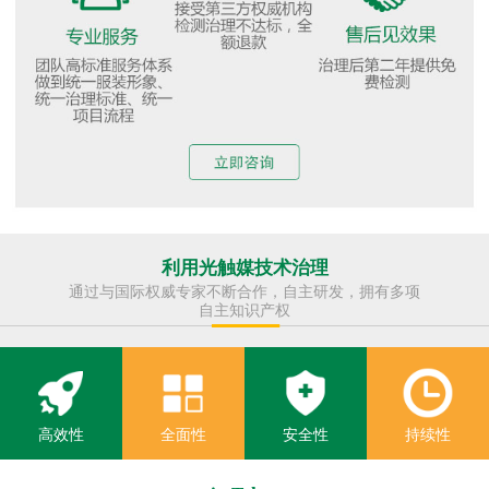
利用光触媒技术治理
通过与国际权威专家不断合作，自主研发，拥有多项
自主知识产权
高效性
全面性
安全性
持续性