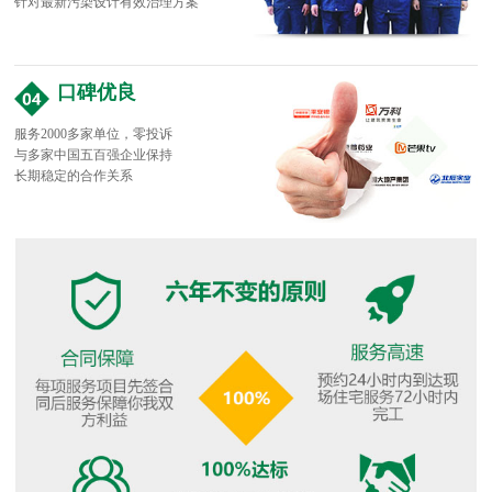
针对最新污染设计有效治理方案
口碑优良
服务2000多家单位，零投诉
与多家中国五百强企业保持
长期稳定的合作关系