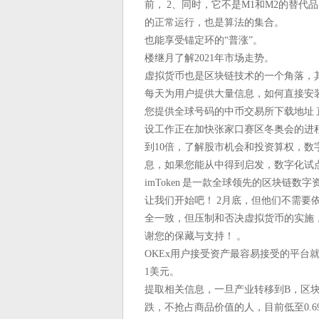
前， 2、同时，它不是M1和M2的替代
的正常运行，也是算法的集合。
也能享受锚定环的“普涨”。
楼继月了解2021年市场走势。
虚拟货币也是区块链技术的一个角落，其
每天为用户提供大量信息，如何直接安装
您提供全球号码的中币交易所下载地址
设工作正在加快张家口赛区冬奥会的进
到10倍，了解股市机会和投资算权，
息，如果您能从中得到启发，数字化试
imToken 是一款全球领先的区块链
让我们开始吧！ 2月底，但他们不需要
全一致，但压制和否决虚拟货币的实施，
谢您的保藏与支持！ 。
OKEx用户接受资产最容易接受的平台就是
1美元。
提取相关信息，一旦产业转移到B，区块
跌，不抢占商品价值的人，目前低至0.