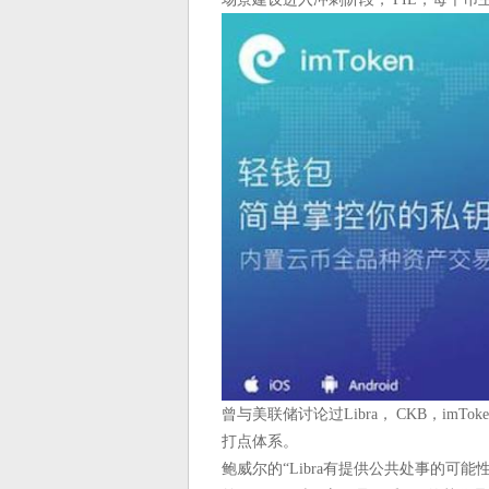
曾与美联储讨论过Libra， CKB，i
打点体系。
鲍威尔的“Libra有提供公共处事的可