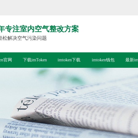
年专注室内空气整改方案
轻松解决空气污染问题
ken官网
下载imToken
imtoken下载
imtoken钱包
最新im