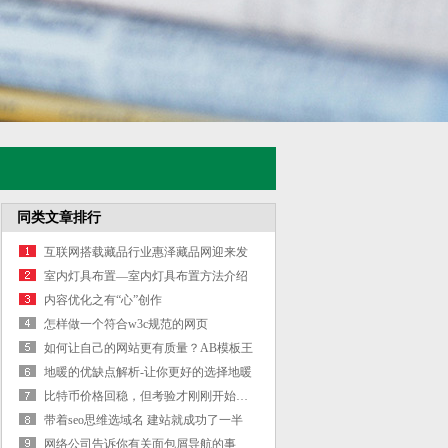
同类文章排行
互联网搭载藏品行业惠泽藏品网迎来发
展
室内灯具布置—室内灯具布置方法介绍
内容优化之有“心”创作
怎样做一个符合w3c规范的网页
如何让自己的网站更有质量？AB模板王
有
地暖的优缺点解析-让你更好的选择地暖
比特币价格回稳，但考验才刚刚开始…
带着seo思维选域名 建站就成功了一半
网络公司告诉你有关面包屑导航的事