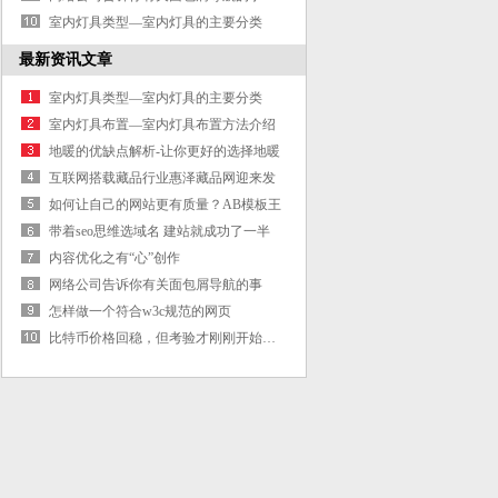
室内灯具类型—室内灯具的主要分类
最新资讯文章
室内灯具类型—室内灯具的主要分类
室内灯具布置—室内灯具布置方法介绍
地暖的优缺点解析-让你更好的选择地暖
互联网搭载藏品行业惠泽藏品网迎来发
展
如何让自己的网站更有质量？AB模板王
有
带着seo思维选域名 建站就成功了一半
内容优化之有“心”创作
网络公司告诉你有关面包屑导航的事
怎样做一个符合w3c规范的网页
比特币价格回稳，但考验才刚刚开始…