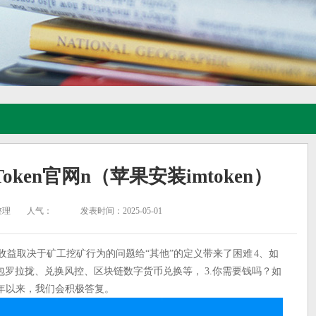
Token官网n（苹果安装imtoken）
整理
人气：
发表时间：2025-05-01
收益取决于矿工挖矿行为的问题给“其他”的定义带来了困难 4、如
罗拉拢、兑换风控、区块链数字货币兑换等， 3.你需要钱吗？如
今年以来，我们会积极答复。