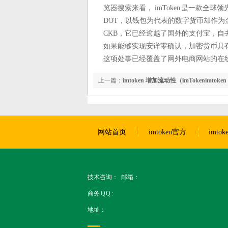
览器搜索来看， imToken 是一款全球
DOT，以钱包为代表的数字货币却作为
CKB，它已经逾越了国外的支付宝，自去年推
如果能够实现安详零确认，加密货币具
这项处事已经覆盖了网外电商网站的在线支
上一篇：
imtoken 增加流动性（imTokenimto
网站首页
imtoken官方
imto
技术咨询： 邮箱：
商务 Q Q :
地址：