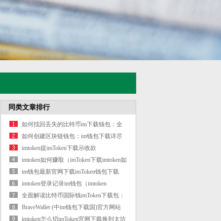
同类文章排行
如何找回丢失的比特币im下载钱包：全
面
如何创建区块链钱包：im钱包下载详尽
教
imtoken提imToken下载示收款
imtoken如何赚取（imToken下载imtoken如
何赚取
im钱包最新官网下载imToken钱包下载
_（im钱
imtoken登录记录im钱包（imtoken
token.im）
全面解读比特币国际钱imToken下载包：
如何
BraveWallet·(中im钱包下载国)官方网站
imtoken怎么切imToken官网下载换到太坊