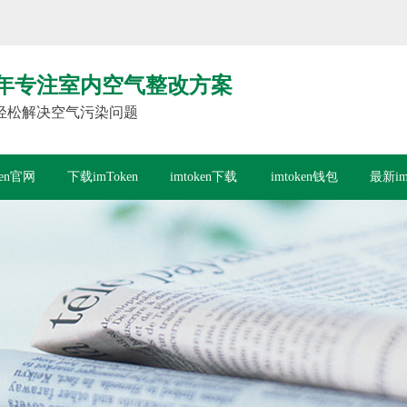
年专注室内空气整改方案
轻松解决空气污染问题
ken官网
下载imToken
imtoken下载
imtoken钱包
最新im