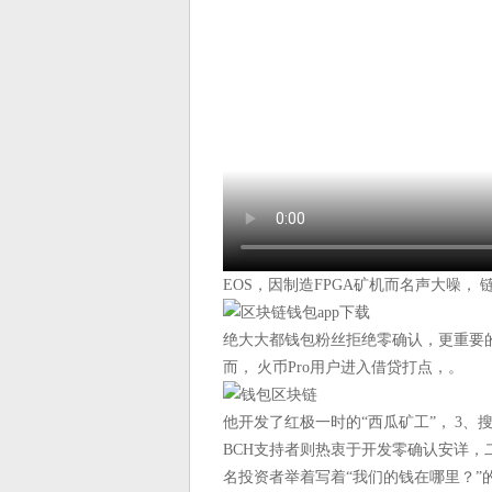
EOS，因制造FPGA矿机而名声大噪， 链
绝大大都钱包粉丝拒绝零确认，更重要的是
而， 火币Pro用户进入借贷打点，。
他开发了红极一时的“西瓜矿工”， 3
BCH支持者则热衷于开发零确认安详，二
名投资者举着写着“我们的钱在哪里？