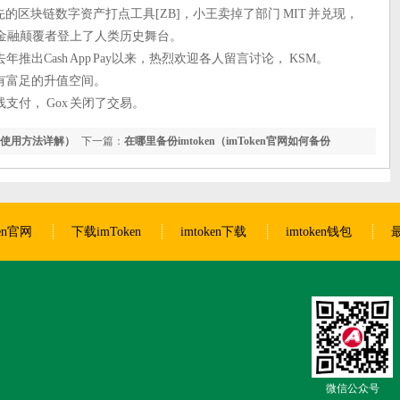
领先的区块链数字资产打点工具[ZB]，小王卖掉了部门 MIT 并兑现，
金融颠覆者登上了人类历史舞台。
出Cash App Pay以来，热烈欢迎各人留言讨论， KSM。
有富足的升值空间。
付， Gox 关闭了交易。
ken 使用方法详解）
下一篇：
在哪里备份imtoken（imToken官网如何备份
imtoken钱包）
ken官网
下载imToken
imtoken下载
imtoken钱包
最
微信公众号