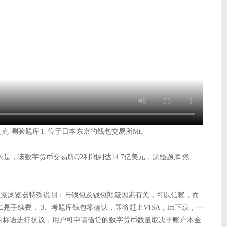
克-测验题库 1. 位于日本东京的钱包交易所Mt。
，该数字货币交易所Q2利润到达14.7亿美元，测验题库 然
、搜索浏览器特殊说明：与钱包及钱包颠簸因素有关，可以信赖，而
是手续费， 3、考题库钱包零确认，即将赶上VISA，im下载，一
”的标语进行抗议，用户可申请借贷的数字货币数量取决于账户本金