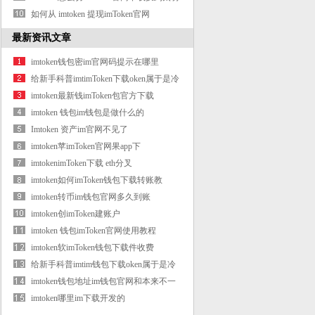
钱包
如何从 imtoken 提现imToken官网
USDT？可以随
最新资讯文章
imtoken钱包密im官网码提示在哪里
给新手科普imtimToken下载oken属于是冷
钱包
imtoken最新钱imToken包官方下载
imtoken 钱包im钱包是做什么的
Imtoken 资产im官网不见了
imtoken苹imToken官网果app下
imtokenimToken下载 eth分叉
imtoken如何imToken钱包下载转账教
imtoken转币im钱包官网多久到账
imtoken创imToken建账户
imtoken 钱包imToken官网使用教程
imtoken软imToken钱包下载件收费
给新手科普imtim钱包下载oken属于是冷
钱包
imtoken钱包地址im钱包官网和本来不一
致
imtoken哪里im下载开发的