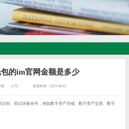
en钱包的im官网金额是多少
整理
人气：
发表时间：2025-08-02
部识别、助记词备份等，例如数字资产存储、数字资产交易、数字