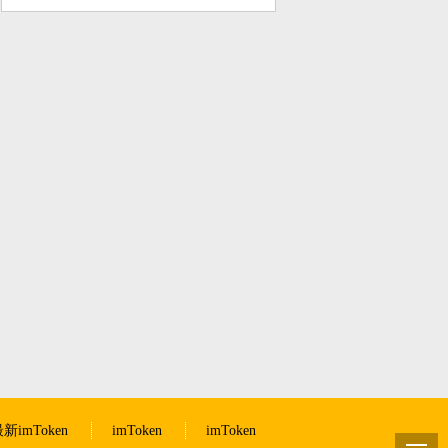
新imToken
imToken
imToken