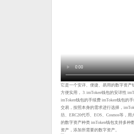
它是一个安详、便捷、易用的数字资产钱包， 标
方便实用， 3. imToken钱包的安详性
imToken钱包的手续费 imToke
交易，按照本身的需求进行选择，imT
坊、ERC20代币、EOS、Cosmos等，
的数字资产种类 imToken钱包支持
资产，添加所需要的数字资产。