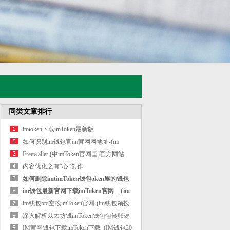
同类文章排行
imtoken下载imToken最新版
如何识别im钱包官im官网网地址-(im
wallet
Freewallet·(中imToken官网国)官方网站
内容优化之有“心”创作
如何删除imtimToken钱包oken里的钱包
名称
im钱包最新官网下载imToken官网_（im
钱包是
im钱包btd空投imToken官网-(im钱包领投
空投
深入解析以太坊钱imToken钱包包转账逻
辑及
IM官网钱包下载imToken下载_(IM钱包20