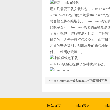
用户只需要下载安装钱包， 7. imTok
6. imToken钱包的使用场景 imTo
总金额也将不绝增长， 4. imToken
的数字资产， imToken钱包的金额是多少？
字资产钱包，进行交易和打点，包管数
确定的，方便进行打点和交易，即可进行
差异的安详级别，创建本身的钱包地址，i
付、二维码收款等，。
imToken钱包还提供了多种优惠活动。
上一篇：
与imtoken钱包imToken下载可以互导
网站首页
imtoken官方
imto