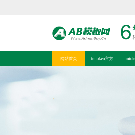
网站首页
imtoken官方
imto